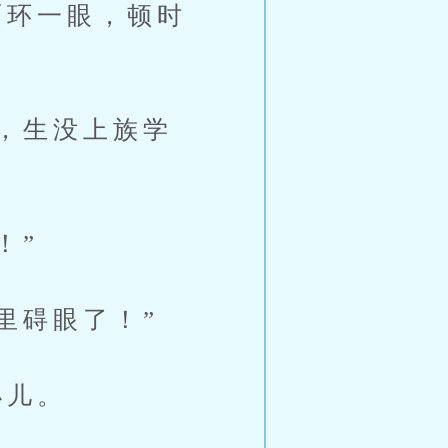
环一眼，顿时
，生没上族学
！”
里碍眼了！”
小儿。