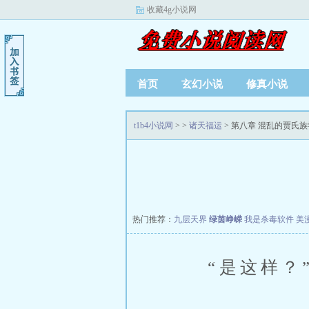
收藏4g小说网
首页
玄幻小说
修真小说
t1b4小说网
>
>
诸天福运
> 第八章 混乱的贾氏族
热门推荐：
九层天界
绿茵峥嵘
我是杀毒软件
美
“是这样？