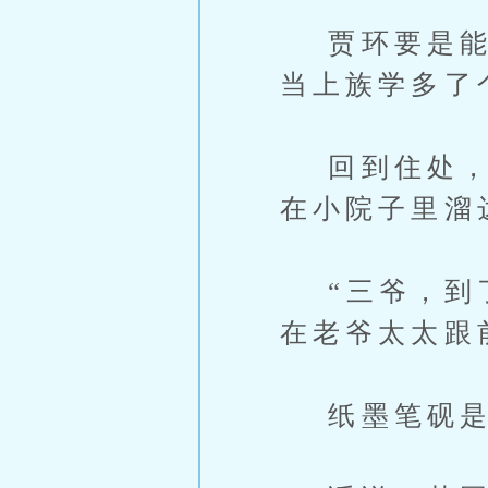
贾环要是能够
当上族学多了
回到住处，叮
在小院子里溜
“三爷，到了
在老爷太太跟
纸墨笔砚是