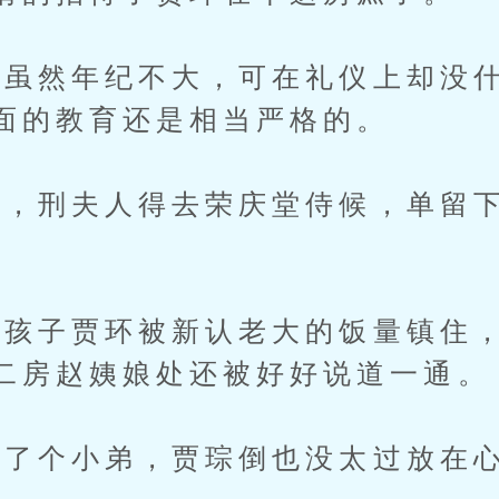
然年纪不大，可在礼仪上却没什
面的教育还是相当严格的。
刑夫人得去荣庆堂侍候，单留下
子贾环被新认老大的饭量镇住，
二房赵姨娘处还被好好说道一通。
了个小弟，贾琮倒也没太过放在