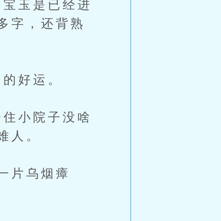
宝玉是已经进
多字，还背熟
的好运。
住小院子没啥
难人。
一片乌烟瘴