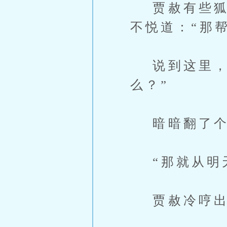
贾赦有些狐疑
不悦道：“那
说到这里，他
么？”
暗暗翻了个白
“那就从明天
贾赦冷哼出