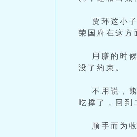
贾环这小子虽
荣国府在这方
用膳的时候，
没了约束。
不用说，熊孩
吃撑了，回到
顺手而为收