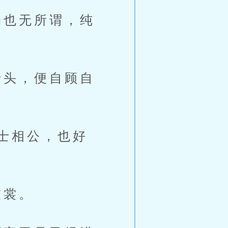
也无所谓，纯
头，便自顾自
士相公，也好
衣裳。