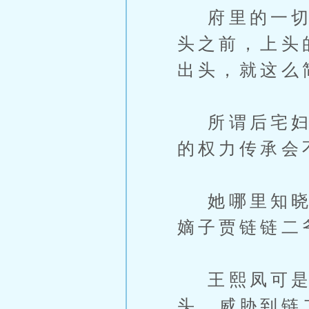
府里的一切资
头之前，上头
出头，就这么
所谓后宅妇人
的权力传承会
她哪里知晓，
嫡子贾链链二
王熙凤可是
头，威胁到链