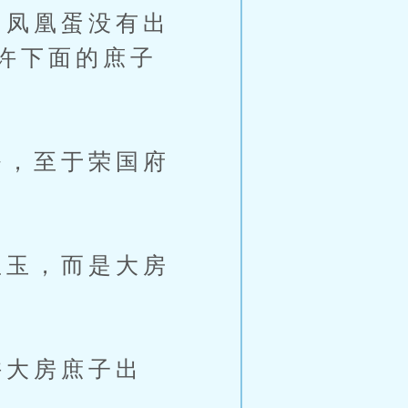
凤凰蛋没有出
许下面的庶子
，至于荣国府
玉，而是大房
大房庶子出