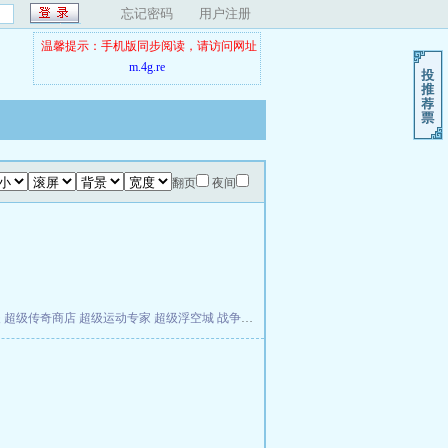
忘记密码
用户注册
温馨提示：手机版同步阅读，请访问网址
m.4g.re
翻页
夜间
夫
超级传奇商店
超级运动专家
超级浮空城
战争天堂
混元道纪
教练万岁
都市全能巨星