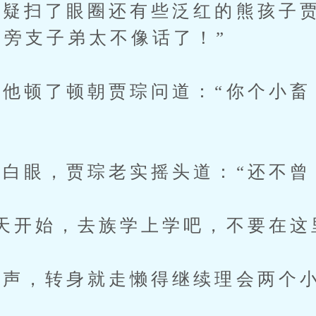
扫了眼圈还有些泛红的熊孩子贾
帮旁支子弟太不像话了！”
顿了顿朝贾琮问道：“你个小畜
眼，贾琮老实摇头道：“还不曾
开始，去族学上学吧，不要在这
声，转身就走懒得继续理会两个