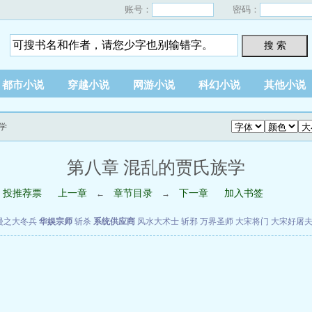
账号：
密码：
搜 索
都市小说
穿越小说
网游小说
科幻小说
其他小说
学
第八章 混乱的贾氏族学
投推荐票
上一章
章节目录
下一章
加入书签
←
→
漫之大冬兵
华娱宗师
斩杀
系统供应商
风水大术士
斩邪
万界圣师
大宋将门
大宋好屠
”