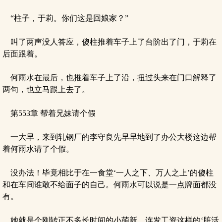
“柱子，于莉。你们这是回娘家？”
叫了两声没人答应，傻柱推着车子上了台阶出了门，于莉在
后面跟着。
何雨水在最后，也推着车子上了沿，扭过头来在门口解释了
两句，也立马跟上去了。
第553章 帮着兄妹请个假
一大早，来到轧钢厂的李守良先早早地到了办公大楼这边帮
着何雨水请了个假。
没办法！毕竟相比于在一食堂‘一人之下、万人之上’的傻柱
和在车间谁敢不给面子的自己。何雨水可以说是一点牌面都没
有。
她就是个刚转正不多长时间的小萌新。连发工资这样的‘脏活