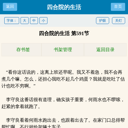
四合院的生活
返回
首页
字体：
大
中
小
护眼
关灯
四合院的生活 第591节
存书签
书架管理
返回目录
“看你这话说的，这离上班还早呢。我又不着急，我不会再
煮几个嘛。怎么，还担心我吃不起几个鸡蛋？我就是吃吐了估
计也吃不穷啊。”
李守良这番话很有道理，确实孩子重要，何雨水也不啰嗦，
赶紧的拿着就跑了。
李守良看着何雨水跑出去，也跟着出去了。在家门口总得帮
帮忙啊。不行就给架辆土车子。