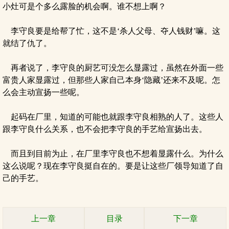
小灶可是个多么露脸的机会啊。谁不想上啊？
李守良要是给帮了忙，这不是‘杀人父母、夺人钱财’嘛。这
就结了仇了。
再者说了，李守良的厨艺可没怎么显露过，虽然在外面一些
富贵人家显露过，但那些人家自己本身‘隐藏’还来不及呢。怎
么会主动宣扬一些呢。
起码在厂里，知道的可能也就跟李守良相熟的人了。这些人
跟李守良什么关系，也不会把李守良的手艺给宣扬出去。
而且到目前为止，在厂里李守良也不想着显露什么。为什么
这么说呢？现在李守良挺自在的。要是让这些厂领导知道了自
己的手艺。
上一章
目录
下一章