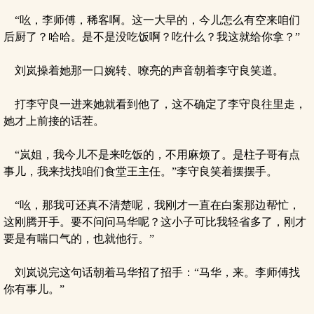
“吆，李师傅，稀客啊。这一大早的，今儿怎么有空来咱们
后厨了？哈哈。是不是没吃饭啊？吃什么？我这就给你拿？”
刘岚操着她那一口婉转、嘹亮的声音朝着李守良笑道。
打李守良一进来她就看到他了，这不确定了李守良往里走，
她才上前接的话茬。
“岚姐，我今儿不是来吃饭的，不用麻烦了。是柱子哥有点
事儿，我来找找咱们食堂王主任。”李守良笑着摆摆手。
“吆，那我可还真不清楚呢，我刚才一直在白案那边帮忙，
这刚腾开手。要不问问马华呢？这小子可比我轻省多了，刚才
要是有喘口气的，也就他行。”
刘岚说完这句话朝着马华招了招手：“马华，来。李师傅找
你有事儿。”