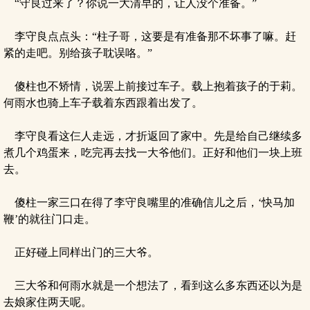
“守良过来了？你说一大清早的，让人没个准备。”
李守良点点头：“柱子哥，这要是有准备那不坏事了嘛。赶
紧的走吧。别给孩子耽误咯。”
傻柱也不矫情，说罢上前接过车子。载上抱着孩子的于莉。
何雨水也骑上车子载着东西跟着出发了。
李守良看这仨人走远，才折返回了家中。先是给自己继续多
煮几个鸡蛋来，吃完再去找一大爷他们。正好和他们一块上班
去。
傻柱一家三口在得了李守良嘴里的准确信儿之后，‘快马加
鞭’的就往门口走。
正好碰上同样出门的三大爷。
三大爷和何雨水就是一个想法了，看到这么多东西还以为是
去娘家住两天呢。