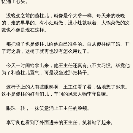
忆涌上心头。
没蜕变之前的傻柱儿，就像是个大爷一样。每天来的晚晚
的，走的早早的。有小灶就做，没小灶就歇着。大锅菜做的次
数也不像是现在这样。
那把椅子也是傻柱儿给他自己准备的。自从傻柱结了婚、开
了窍之后，这椅子就再也没有怎么用过了。
今天一时间给拿出来，他王主任还真有点不大习惯。毕竟他
为了和傻柱儿置气，可是没坐过那把椅子。
这椅子上的人有些眼熟啊。王主任看了看，猛地想了起来。
这不是傻柱的好哥们儿，车间的风云人物李守良嘛。
眼珠一转，一抹笑意涌上王主任的脸颊。
李守良也看到了外面进来的王主任，笑着站了起来。