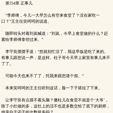
第554章 正事儿
“李师傅，今儿一大早怎么有空来食堂了？没在家吃一
口？”王主任笑呵呵的说道。
随即转头对着刘岚喊道：“刘岚，今早上食堂做的什么？赶
紧给李师傅拿些过来。”
李守良摆摆手道：“您就别忙活了，我这早饭是吃了来的。
有事儿跟您说一声，是这样。柱子哥今天早上家里有事儿来不
了了。
可能今天也来不了了，托我来跟您请个假。”
本来笑呵呵的王主任听到这话，脸一下子搭拉了下来。
让李守良有点摸不着头脑？傻柱儿在食堂不就是个‘大爷’，
除了小灶做的多，这灶上的活不也是多数交给了底下的厨师，
他亲自干还干的次数挺多吗？