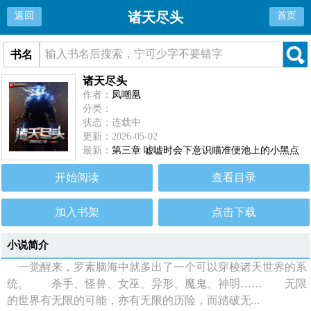
诸天尽头
返回
首页
书名
诸天尽头
作者：
凤嘲凰
分类：
状态：连载中
更新：2026-05-02
最新：
第三章 嘘嘘时会下意识瞄准便池上的小黑点
开始阅读
查看目录
加入书架
点击下载
小说简介
一觉醒来，罗素脑海中就多出了一个可以穿梭诸天世界的系
统。 杀手、怪兽、女巫、异形、魔鬼、神明…… 无限
的世界有无限的可能，亦有无限的历险，而踏破无...