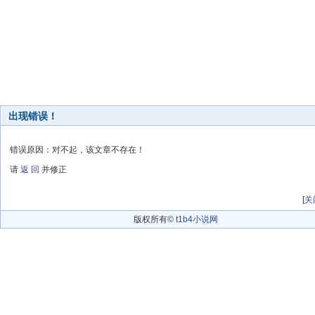
出现错误！
错误原因：对不起，该文章不存在！
请
返 回
并修正
[
关
版权所有©
t1b4小说网