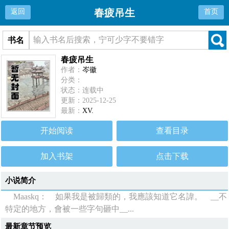
春疲吊生
返回
首页
书名
春疲吊生
作者：
岑徽
分类：
状态：连载中
更新：2025-12-25
最新：
XV.
开始阅读
查看目录
加入书架
点击下载
小说简介
Maaskq： 如果我是被歸類的，我應該知道它名諱。 __不
特定的地方，會被一些字句砸中__...
最新章节预览