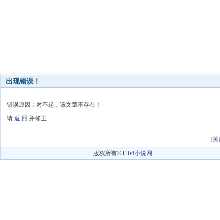
出现错误！
错误原因：对不起，该文章不存在！
请
返 回
并修正
[
关
版权所有©
t1b4小说网