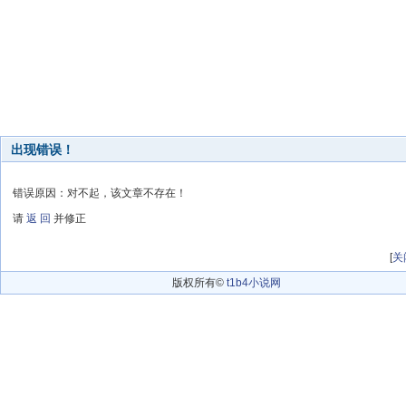
出现错误！
错误原因：对不起，该文章不存在！
请
返 回
并修正
[
关
版权所有©
t1b4小说网