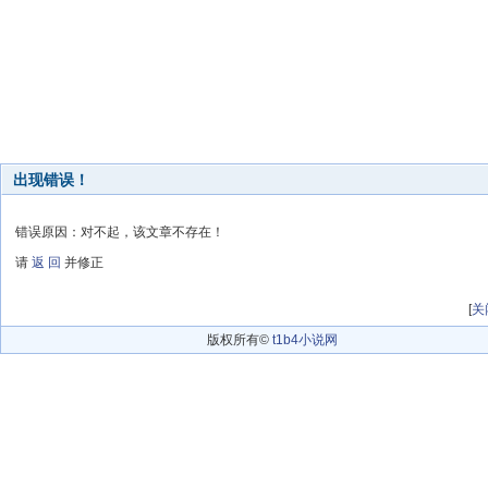
出现错误！
错误原因：对不起，该文章不存在！
请
返 回
并修正
[
关
版权所有©
t1b4小说网