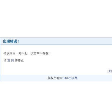
出现错误！
错误原因：对不起，该文章不存在！
请
返 回
并修正
[
关
版权所有©
t1b4小说网