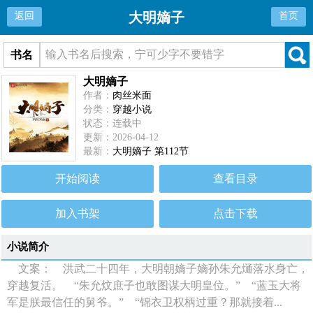
大明嫡子
返回
首页
书名
大明嫡子
作者：
肉丝米面
分类：
穿越小说
状态：连载中
更新：2026-04-12
最新：
大明嫡子 第112节
开始阅读
查看目录
加入书架
点击下载
小说简介
文案： 洪武二十四年，大明朝嫡子嫡孙朱允熥落水身亡，
穿越复活。 “朱允炆庶子也敢图谋大明皇位。” “蓝玉大将
军是朕最信任的舅爷。” “锦衣卫权柄过重？那就接着...