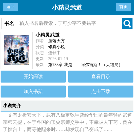
小精灵武道
返回
首页
书名
小精灵武道
作者：
血落天方
分类：
修真小说
状态：连载中
更新：2026-01-19
最新：
第733章 我是……阿尔宙斯！（大结局）
开始阅读
查看目录
加入书架
点击下载
小说简介
文有太极安天下，武有八极定乾坤曾经华国的最年轻的武道
宗师云曌，在于各国的顶尖宗师交手中，不幸被人下药，倒在
了擂台上，而等他醒来时……却发现自己变成了…...