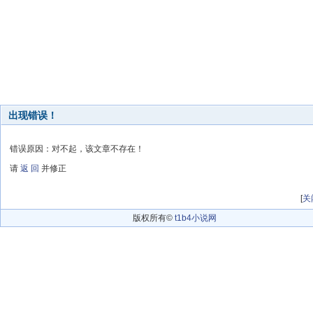
出现错误！
错误原因：对不起，该文章不存在！
请
返 回
并修正
[
关
版权所有©
t1b4小说网